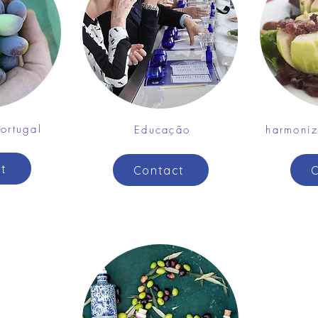
ortugal
Educação
harmoni
t
Contact