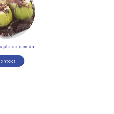
zação de comida
Contact