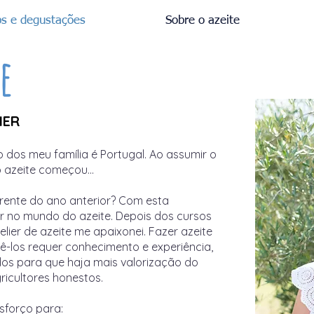
s e degustações
Sobre o azeite
e
IER
 dos meu família é Portugal. Ao assumir o
o azeite começou...
erente do ano anterior? Com esta
 no mundo do azeite. Depois dos cursos
lier de azeite me apaixonei. Fazer azeite
ê-los requer conhecimento e experiência,
dos para que haja mais valorização do
ricultores honestos.
sforço para: